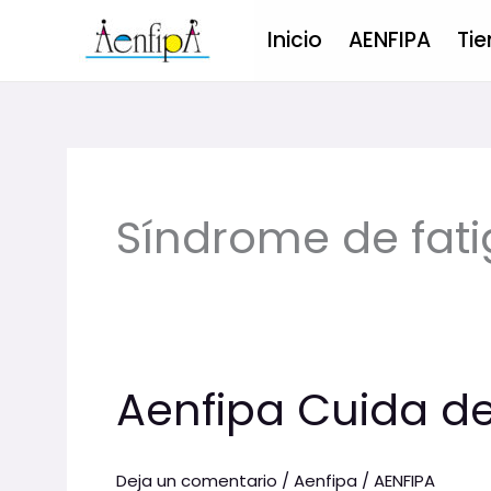
Ir
Inicio
AENFIPA
Tie
al
contenido
Síndrome de fati
Aenfipa Cuida de
Aenfipa
Cuida
de
Deja un comentario
/
Aenfipa
/
AENFIPA
Tí