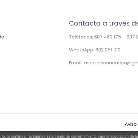
Contacta a través de
do
Teléfonos: 687 469 175 – 687 
WhatsApp: 682 051 710
Email: asociacionaenfipa@gm
Aviso
suario. Si continúa navegando está dando su consentimiento para la aceptación de 