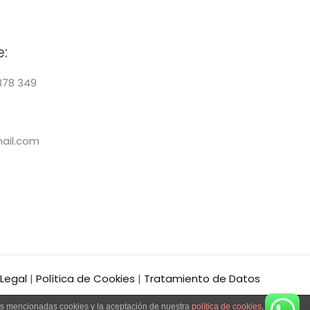
:
878 349
ail.com
 Legal
|
Política de Cookies
|
Tratamiento de Datos
las mencionadas cookies y la aceptación de nuestra
política de cookies
, pinche el