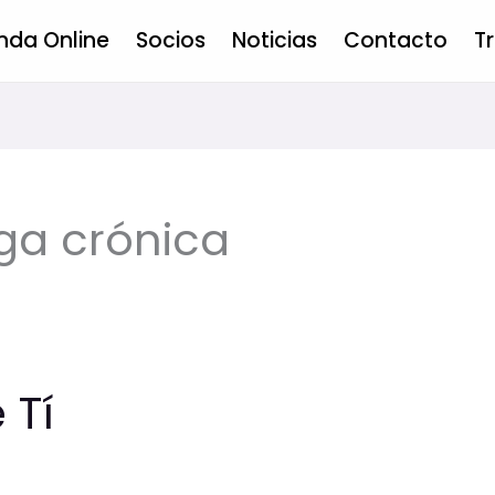
nda Online
Socios
Noticias
Contacto
T
ga crónica
 Tí