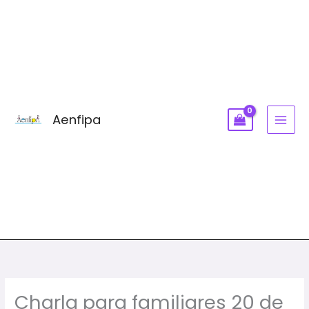
Ir
MAI
al
MEN
contenido
Aenfipa
Charla para familiares 20 de