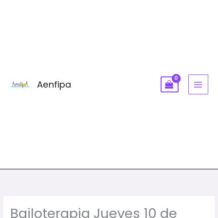
Ir
MAI
al
MEN
contenido
Aenfipa
Bailoterapia Jueves 10 de